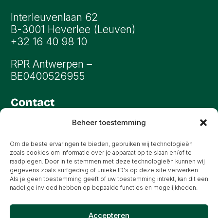
Interleuvenlaan 62
B-3001 Heverlee (Leuven)
+32 16 40 98 10
RPR Antwerpen –
BE0400526955
Contact
info@oryon.be
Beheer toestemming
All rights reserved
Om de beste ervaringen te bieden, gebruiken wij technologieën
zoals cookies om informatie over je apparaat op te slaan en/of te
raadplegen. Door in te stemmen met deze technologieën kunnen wij
gegevens zoals surfgedrag of unieke ID's op deze site verwerken.
Als je geen toestemming geeft of uw toestemming intrekt, kan dit een
nadelige invloed hebben op bepaalde functies en mogelijkheden.
Privacybeleid
Accepteren